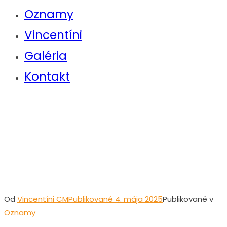
Oznamy
Vincentíni
Galéria
Kontakt
Oznamy na Tretiu
Veľkonočnú nedeľu
– 4. mája, 2025
Od
Vincentíni CM
Publikované
4. mája 2025
Publikované v
Oznamy