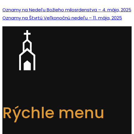
Oznamy na Nedeľu Božieho milosrdenstva – 4. mája, 2025
Oznamy na Štvrtú Veľkonočnú nedeľu – 11. mája, 2025
Rýchle menu