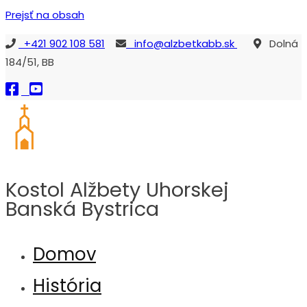
Prejsť na obsah
+421 902 108 581
info@alzbetkabb.sk
Dolná
184/51, BB
Kostol Alžbety Uhorskej
Banská Bystrica
Kostol sv. Alžbety Uhorskej Banská Bystrica
Domov
História