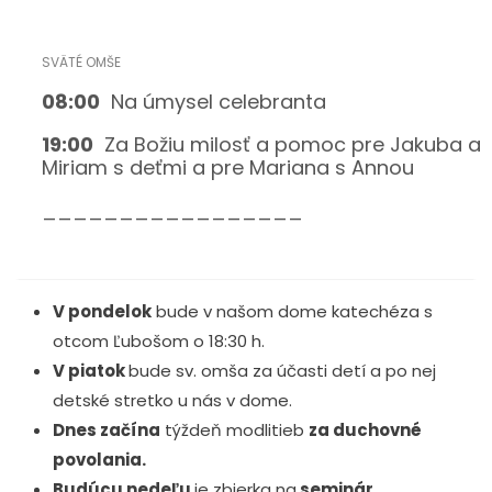
08:00
Na úmysel celebranta
19:0
0
Za Božiu milosť a pomoc pre Jakuba a
Miriam s deťmi a pre Mariana s Annou
_________________
V pondelok
bude v našom dome katechéza s
otcom Ľubošom o 18:30 h.
V piatok
bude sv. omša za účasti detí a po nej
detské stretko u nás v dome.
Dnes začína
týždeň modlitieb
za duchovné
povolania.
Budúcu nedeľu
je zbierka na
seminár.