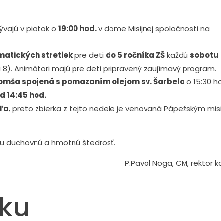
bývajú v piatok o
19:00 hod.
v dome Misijnej spoločnosti na
matických stretiek
pre deti
do 5 ročníka ZŠ
každú
sobotu
8). Animátori majú pre deti pripravený zaujímavý program.
omša spojená s pomazaním olejom sv. Šarbela
o 15:30 h
d 14:45 hod.
eľa
, preto zbierka z tejto nedele je venovaná Pápežským mis
u duchovnú a hmotnú štedrosť.
P.Pavol Noga, CM, rektor k
nku