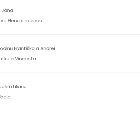
a Jána
re Elenu s rodinou
odinu Františka a Andrei
Katku a Vincenta
céru Lilianu
rbela