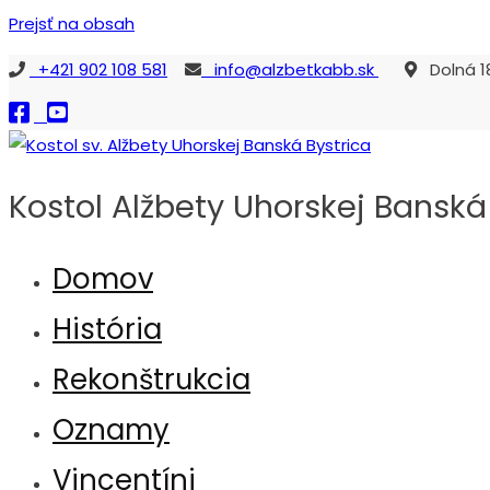
Prejsť na obsah
+421 902 108 581
info@alzbetkabb.sk
Dolná 18
Kostol Alžbety Uhorskej Banská
Kostol sv. Alžbety Uhorskej Banská Bystrica
Domov
História
Rekonštrukcia
Oznamy
Vincentíni