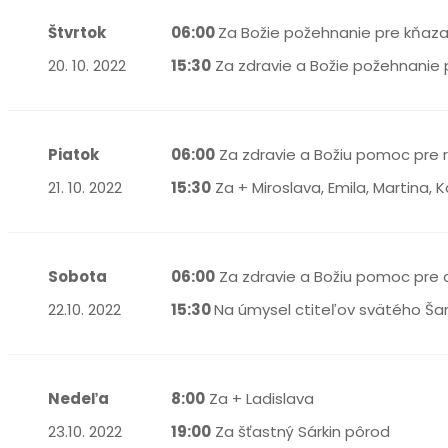
Štvrtok
06:00
Za Božie požehnanie pre kňaz
20. 10. 2022
15:30
Za zdravie a Božie požehnanie p
Piatok
06:00
Za zdravie a Božiu pomoc pre r
21. 10. 2022
15:30
Za + Miroslava, Emila, Martina, 
Sobota
06:00
Za zdravie a Božiu pomoc pre d
22.10. 2022
15:30
Na úmysel ctiteľov svätého Ša
Nedeľa
8:00
Za + Ladislava
23.10. 2022
19:00
Za šťastný Sárkin pôrod