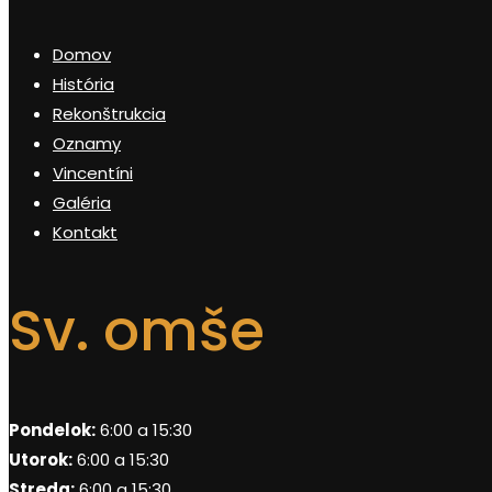
Domov
História
Rekonštrukcia
Oznamy
Vincentíni
Galéria
Kontakt
Sv. omše
Pondelok:
6:00 a 15:30
Utorok:
6:00 a 15:30
Streda:
6:00 a 15:30