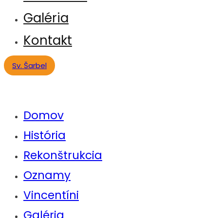
Galéria
Kontakt
Sv. Šarbel
Domov
História
Rekonštrukcia
Oznamy
Vincentíni
Galéria