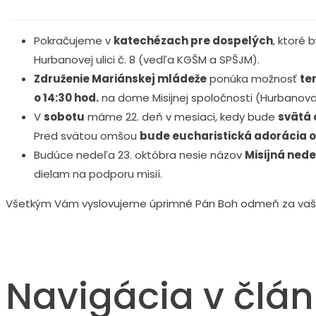
Pokračujeme v
katechézach pre dospelých
, ktoré 
Hurbanovej ulici č. 8 (vedľa KGŠM a SPŠJM).
Združenie Mariánskej mládeže
ponúka možnosť
te
o 14:30 hod.
na dome Misijnej spoločnosti (Hurbanova 
V
sobotu
máme 22. deň v mesiaci, kedy bude
svätá 
Pred svätou omšou
bude eucharistická adorácia o
Budúce nedeľa 23. októbra nesie názov
Misijná ned
dielam na podporu misií.
Všetkým Vám vyslovujeme úprimné Pán Boh odmeň za vaš
Navigácia v člá