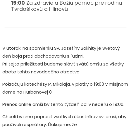
19:00
Za zdravie a Božiu pomoc pre rodinu
Tvrdošíkovú a Hlinovú
V utorok, na spomienku Sv. Jozefíny Bakhity je Svetový
deň boja proti obchodovaniu s ľuďmi.
Pri tejto príležitosti budeme sláviť svätú omšu za všetky
obete tohto novodobého otroctva.
Pokračujú katechézy P. Mikolaja, v piatky o 19:00 v misijnom
dome na Hurbanovej 8.
Prenos online omši by tento týždeň bol v nedeľu o 19:00.
Chceli by sme poprosiť všetkých účastníkov sv. omši, aby
používali respirátory. Ďakujeme, že