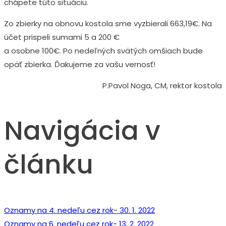
chápete túto situáciu.
Zo zbierky na obnovu kostola sme vyzbierali 663,19€. Na
účet prispeli sumami 5 a 200 €
a osobne 100€. Po nedeľných svätých omšiach bude
opäť zbierka. Ďakujeme za vašu vernosť!
P.Pavol Noga, CM, rektor kostola
Navigácia v
článku
Oznamy na 4. nedeľu cez rok- 30. 1. 2022
Oznamy na 6. nedeľu cez rok- 13. 2. 2022