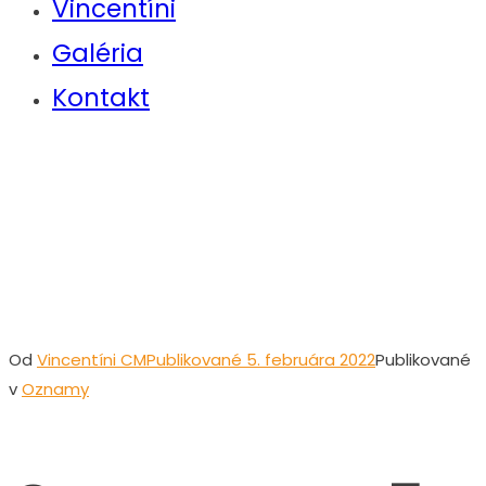
Vincentíni
Galéria
Kontakt
Oznamy na 5.
nedeľu cez rok- 6. 2.
2022
Od
Vincentíni CM
Publikované
5. februára 2022
Publikované
v
Oznamy